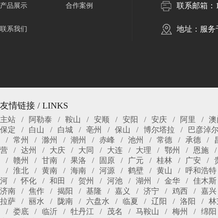
联系邮箱：102
产品展示
合作案例
地址：服务
联系我们
友情链接 / LINKS
主站
阿勒泰
鞍山
安顺
安阳
安庆
阿里
澳
保定
白山
白城
亳州
保山
博尔塔拉
巴彦淖
常州
滁州
潮州
赤峰
池州
常德
承德
营
达州
大庆
大同
大连
大理
鄂州
恩施
赣州
甘南
果洛
固原
广元
桂林
广安
淮北
黄南
海南
河源
鹤壁
黄山
呼和浩特
河
怀化
和田
贺州
河池
湖州
金华
佳木斯
济南
焦作
揭阳
基隆
嘉义
济宁
鸡西
嘉兴
拉萨
丽水
陇南
六盘水
临夏
辽阳
洛阳
林
娄底
临沂
牡丹江
茂名
马鞍山
梅州
绵阳