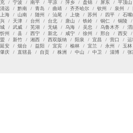
充
宁波
南平
平凉
萍乡
盘锦
屏东
平顶山
清远
黔南
青岛
曲靖
齐齐哈尔
钦州
泉州
上海
山南
随州
汕尾
上饶
苏州
四平
石嘴
兴
天津
台州
台北
唐山
铁岭
铜仁
铜陵
城
武威
芜湖
无锡
乌海
吴忠
乌鲁木齐
渭
忻州
县
西宁
新北
咸宁
徐州
邢台
西安
盟
新竹
湘西
西双版纳
阳泉
宜昌
营口
运
延安
烟台
益阳
宜宾
榆林
宜兰
永州
玉林
肇庆
直辖县
自贡
株洲
中山
中卫
淄博
张