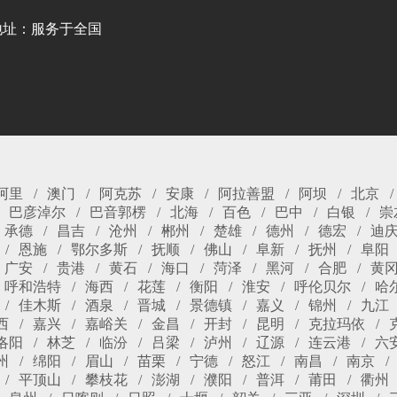
地址：服务于全国
阿里
澳门
阿克苏
安康
阿拉善盟
阿坝
北京
巴彦淖尔
巴音郭楞
北海
百色
巴中
白银
崇
承德
昌吉
沧州
郴州
楚雄
德州
德宏
迪
恩施
鄂尔多斯
抚顺
佛山
阜新
抚州
阜阳
广安
贵港
黄石
海口
菏泽
黑河
合肥
黄
呼和浩特
海西
花莲
衡阳
淮安
呼伦贝尔
哈
佳木斯
酒泉
晋城
景德镇
嘉义
锦州
九江
西
嘉兴
嘉峪关
金昌
开封
昆明
克拉玛依
洛阳
林芝
临汾
吕梁
泸州
辽源
连云港
六
州
绵阳
眉山
苗栗
宁德
怒江
南昌
南京
平顶山
攀枝花
澎湖
濮阳
普洱
莆田
衢州