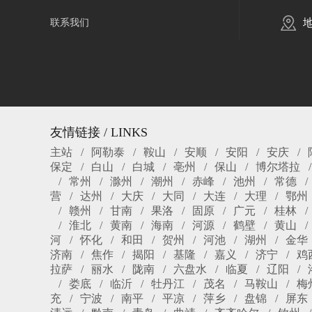
联系我们
友情链接 / LINKS
主站
阿勒泰
鞍山
安顺
安阳
安庆
保定
白山
白城
亳州
保山
博尔塔拉
常州
滁州
潮州
赤峰
池州
常德
营
达州
大庆
大同
大连
大理
鄂州
赣州
甘南
果洛
固原
广元
桂林
淮北
黄南
海南
河源
鹤壁
黄山
河
怀化
和田
贺州
河池
湖州
金华
济南
焦作
揭阳
基隆
嘉义
济宁
鸡
拉萨
丽水
陇南
六盘水
临夏
辽阳
娄底
临沂
牡丹江
茂名
马鞍山
梅
充
宁波
南平
平凉
萍乡
盘锦
屏东