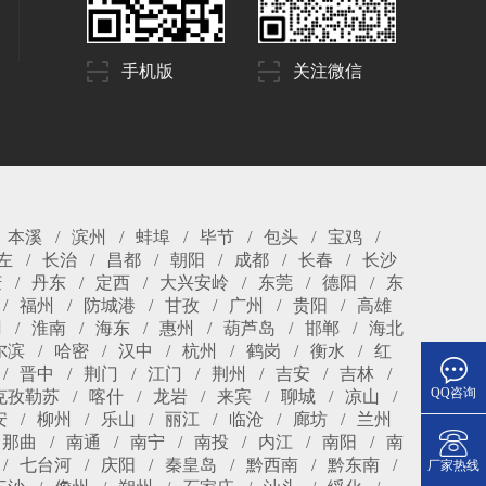
手机版
关注微信
本溪
滨州
蚌埠
毕节
包头
宝鸡
左
长治
昌都
朝阳
成都
长春
长沙
庆
丹东
定西
大兴安岭
东莞
德阳
东
福州
防城港
甘孜
广州
贵阳
高雄
冈
淮南
海东
惠州
葫芦岛
邯郸
海北
尔滨
哈密
汉中
杭州
鹤岗
衡水
红
晋中
荆门
江门
荆州
吉安
吉林
QQ咨询
克孜勒苏
喀什
龙岩
来宾
聊城
凉山
安
柳州
乐山
丽江
临沧
廊坊
兰州
那曲
南通
南宁
南投
内江
南阳
南
七台河
庆阳
秦皇岛
黔西南
黔东南
厂家热线