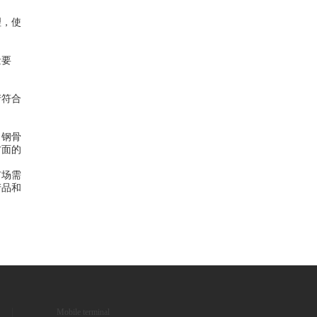
理，使
量要
产符合
，钢骨
方面的
市场需
产品和
Mobile terminal