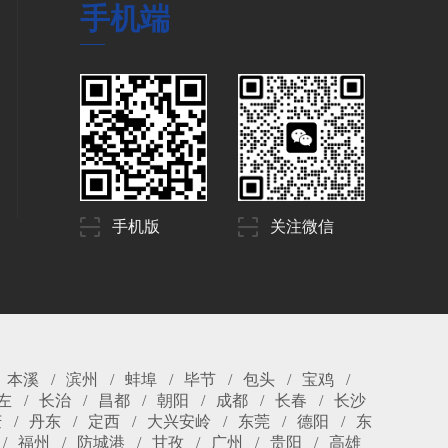
手机端
手机版
关注微信
本溪
滨州
蚌埠
毕节
包头
宝鸡
左
长治
昌都
朝阳
成都
长春
长沙
庆
丹东
定西
大兴安岭
东莞
德阳
东
福州
防城港
甘孜
广州
贵阳
高雄