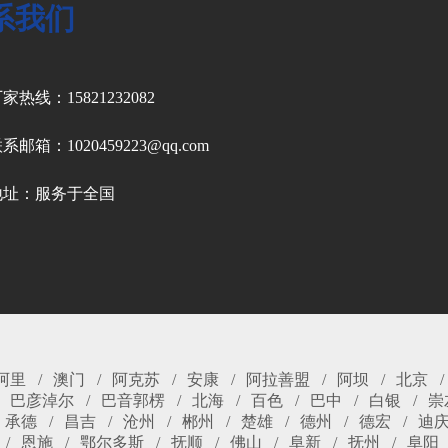
系我们
家热线：15821232082
系邮箱：1020459223@qq.com
地址：服务于全国
阿里
澳门
阿克苏
安康
阿拉善盟
阿坝
北京
巴彦淖尔
巴音郭楞
北海
百色
巴中
白银
崇
承德
昌吉
沧州
郴州
楚雄
德州
德宏
迪
恩施
鄂尔多斯
抚顺
佛山
阜新
抚州
阜阳