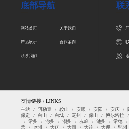
底部导航
联
厂
网站首页
关于我们
联
产品展示
合作案例
联系我们
友情链接 / LINKS
主站
阿勒泰
鞍山
安顺
安阳
安庆
保定
白山
白城
亳州
保山
博尔塔拉
常州
滁州
潮州
赤峰
池州
常德
营
达州
大庆
大同
大连
大理
鄂州