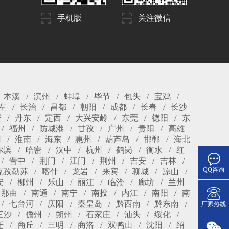
手机版
关注微信
本溪
滨州
蚌埠
毕节
包头
宝鸡
左
长治
昌都
朝阳
成都
长春
长沙
庆
丹东
定西
大兴安岭
东莞
德阳
东
福州
防城港
甘孜
广州
贵阳
高雄
冈
淮南
海东
惠州
葫芦岛
邯郸
海北
尔滨
哈密
汉中
杭州
鹤岗
衡水
红
晋中
荆门
江门
荆州
吉安
吉林
QQ咨询
克孜勒苏
喀什
龙岩
来宾
聊城
凉山
安
柳州
乐山
丽江
临沧
廊坊
兰州
那曲
南通
南宁
南投
内江
南阳
南
七台河
庆阳
秦皇岛
黔西南
黔东南
厂家热线
三沙
儋州
朔州
石家庄
汕头
绥化
迁
商丘
三明
商洛
双鸭山
沈阳
绍