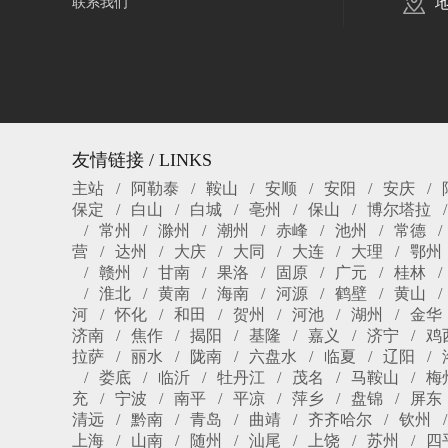
联系我们
友情链接 / LINKS
主站
阿勒泰
鞍山
安顺
安阳
安庆
保定
白山
白城
亳州
保山
博尔塔拉
常州
滁州
潮州
赤峰
池州
常德
营
达州
大庆
大同
大连
大理
鄂州
赣州
甘南
果洛
固原
广元
桂林
淮北
黄南
海南
河源
鹤壁
黄山
河
怀化
和田
贺州
河池
湖州
金华
济南
焦作
揭阳
基隆
嘉义
济宁
鸡
拉萨
丽水
陇南
六盘水
临夏
辽阳
娄底
临沂
牡丹江
茂名
马鞍山
梅
充
宁波
南平
平凉
萍乡
盘锦
屏东
清远
黔南
青岛
曲靖
齐齐哈尔
钦州
上海
山南
随州
汕尾
上饶
苏州
四