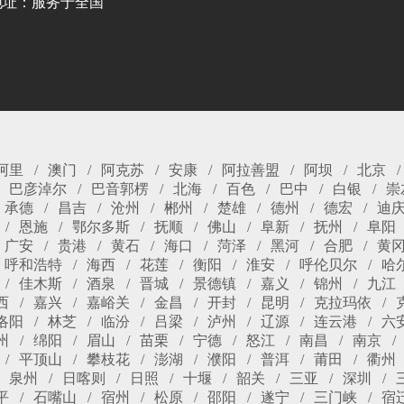
地址：服务于全国
阿里
澳门
阿克苏
安康
阿拉善盟
阿坝
北京
巴彦淖尔
巴音郭楞
北海
百色
巴中
白银
崇
承德
昌吉
沧州
郴州
楚雄
德州
德宏
迪
恩施
鄂尔多斯
抚顺
佛山
阜新
抚州
阜阳
广安
贵港
黄石
海口
菏泽
黑河
合肥
黄
呼和浩特
海西
花莲
衡阳
淮安
呼伦贝尔
哈
佳木斯
酒泉
晋城
景德镇
嘉义
锦州
九江
西
嘉兴
嘉峪关
金昌
开封
昆明
克拉玛依
洛阳
林芝
临汾
吕梁
泸州
辽源
连云港
六
州
绵阳
眉山
苗栗
宁德
怒江
南昌
南京
平顶山
攀枝花
澎湖
濮阳
普洱
莆田
衢州
泉州
日喀则
日照
十堰
韶关
三亚
深圳
平
石嘴山
宿州
松原
邵阳
遂宁
三门峡
宿