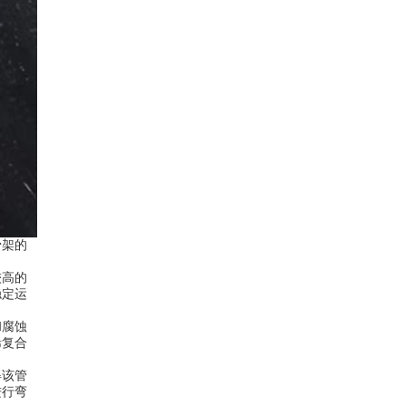
骨架的
。
较高的
稳定运
和腐蚀
烯复合
得该管
进行弯